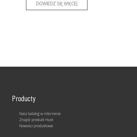
DOWIEDZ SIĘ WIĘCEJ
Producty
Nasz katalog w internecie
Znajdź produkt Huot
Nowości produktowe