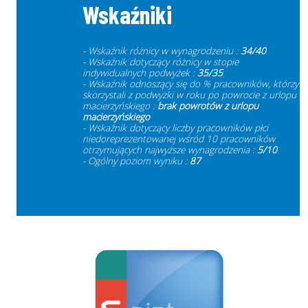
Wskaźniki
- Wskaźnik różnicy w wynagrodzeniu :
34/40
- Wskaźnik dotyczący różnicy w stopie
indywidualnych podwyżek :
35/35
- Wskaźnik odnoszący się do % pracowników, którzy
skorzystali z podwyżki w roku po powrocie z urlopu
macierzyńskiego :
brak powrotów z urlopu
macierzyńskiego
- Wskaźnik dotyczący liczby pracowników płci
niedoreprezentowanej wśród 10 pracowników
otrzymujących najwyższe wynagrodzenia :
5/10
- Ogólny poziom wyniku :
87