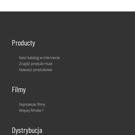
Producty
Nasz katalog w internecie
Znajdź produkt Huot
Nowości produktowe
Filmy
Najnowsze filmy
Więcej filmów ?
Dystrybucja