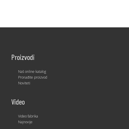
Proizvodi
Naš online katalog
Pronađite proizvod
Noviteti
Video
Video fabrika
Najnovije