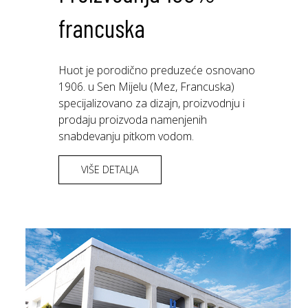
francuska
Huot je porodično preduzeće osnovano
1906. u Sen Mijelu (Mez, Francuska)
specijalizovano za dizajn, proizvodnju i
prodaju proizvoda namenjenih
snabdevanju pitkom vodom.
VIŠE DETALJA