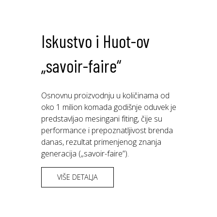
Iskustvo i Huot-ov
„savoir-faire“
Osnovnu proizvodnju u količinama od
oko 1 milion komada godišnje oduvek je
predstavljao mesingani fiting, čije su
performance i prepoznatljivost brenda
danas, rezultat primenjenog znanja
generacija („savoir-faire”).
VIŠE DETALJA