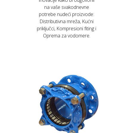
inovacije kako bi odgovorili
na vaše svakodnevne
potrebe nudeći proizvode:
Distributivna mreža, Kućni
priključci, Kompresioni fiting i
Oprema za vodomere.