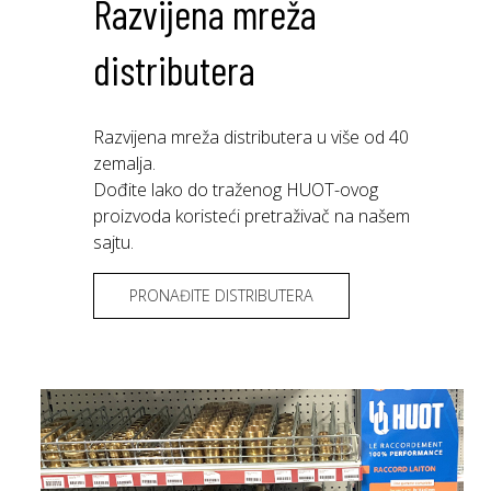
Razvijena mreža
distributera
Razvijena mreža distributera u više od 40
zemalja.
Dođite lako do traženog HUOT-ovog
proizvoda koristeći pretraživač na našem
sajtu.
PRONAĐITE DISTRIBUTERA