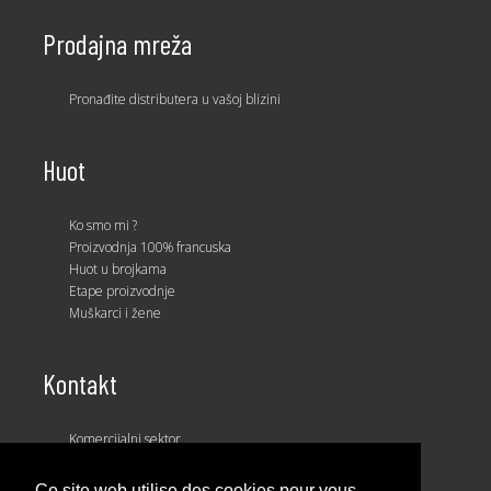
Prodajna mreža
Pronađite distributera u vašoj blizini
Huot
Ko smo mi ?
Proizvodnja 100% francuska
Huot u brojkama
Etape proizvodnje
Muškarci i žene
Kontakt
Komercijalni sektor
Komercijalni tim
Ce site web utilise des cookies pour vous