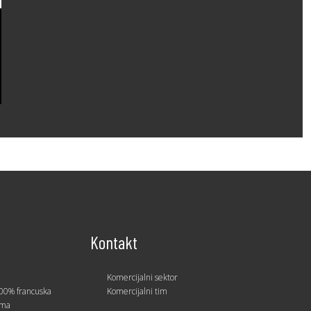
1958 • POLUSPOJNICA DUKTILNA SR
Flanš-adapter duktilni sa MS prstenom za PE/PVC
Kontakt
Komercijalni sektor
00% francuska
Komercijalni tim
ama