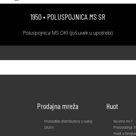
1950 • POLUSPOJNICA MS SR
Poluspojnica MS OKI (još uvek u upotrebi)
Prodajna mreža
Huot
Pronađite distributera u vašoj
Ko smo mi ?
blizini
Proizvodnja 1
Huot u brojk