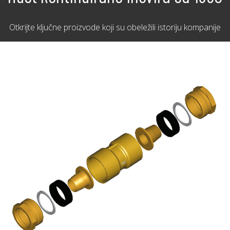
Otkrijte ključne proizvode koji su obeležili istoriju kompanije
us