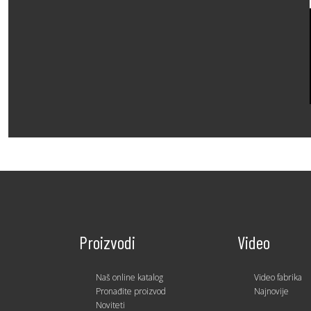
Proizvodi
Video
Naš online katalog
Video fabrika
Pronađite proizvod
Najnovije
Noviteti