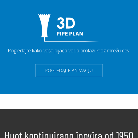
Pogledajte kako vaša pijaća voda prolazi kroz mrežu cevi
POGLEDAJTE ANIMACIJU
Huot kontinuirano inovira od 1950