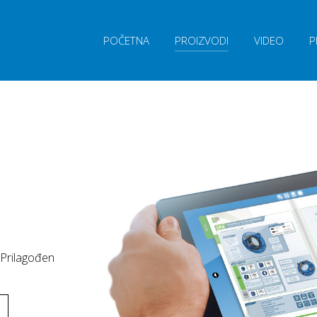
POČETNA
PROIZVODI
VIDEO
P
 Prilagođen