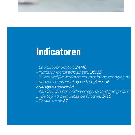
Indicatoren
- Loonkloofindicator:
34/40
- Indicator loonsverhogingen:
35/35
- % vrouwelijke werknemers met loonsverhoging na
zwangerschapsverlof:
geen terugkeer uit
zwangerschapsverlof
- Aandeel van het ondervertegenwoordigde geslacht
in de top 10 best betaalde functies:
5/10
- Totale score:
87