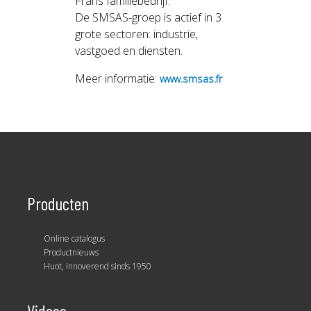
Frans familiebedrijf.
De SMSAS-groep is actief in 3
grote sectoren: industrie,
vastgoed en diensten.
Meer informatie:
www.smsas.fr
Producten
Online catalogus
Productnieuws
Huot, innoverend sinds 1950
Videos